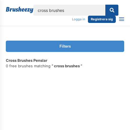
lose
Logga in
Registrera sig
Filters
Cross Brushes Penslar
0 free brushes matching
cross brushes