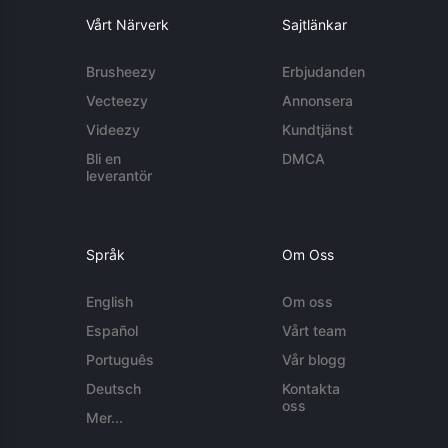
Vårt Närverk
Sajtlänkar
Brusheezy
Erbjudanden
Vecteezy
Annonsera
Videezy
Kundtjänst
Bli en
DMCA
leverantör
Språk
Om Oss
English
Om oss
Español
Vårt team
Português
Vår blogg
Deutsch
Kontakta
oss
Mer...