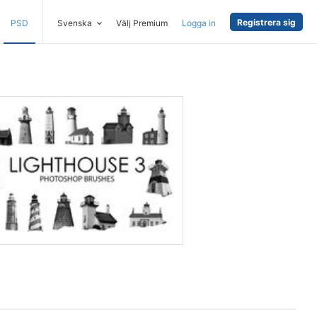
Registrera sig
PSD
Svenska
Välj Premium
Logga in