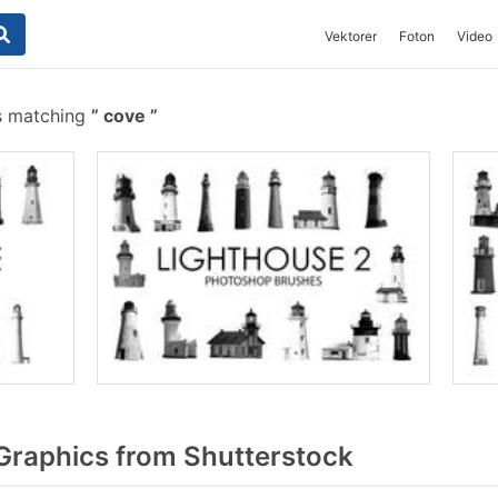
Vektorer
Foton
Video
s matching
cove
raphics from Shutterstock