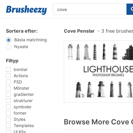
Sortera efter:
Cove Penslar
-
3 free brushe
Bästa matchning
Nyaste
Filtyp
borstar
Actions
PSD
Mönster
gradienter
strukturer
symboler
former
Styles
Browse More Cove G
Templates
Ui Kits