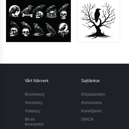
Vårt Närverk
Sajtlänkar
Brusheezy
Erbjudanden
Vecteezy
Annonsera
Videezy
Kundtjänst
Bli en
DMCA
leverantör