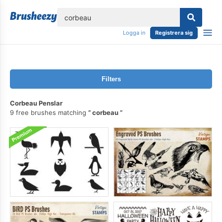
lose
Logga in
Registrera sig
Filters
Corbeau Penslar
9 free brushes matching
corbeau