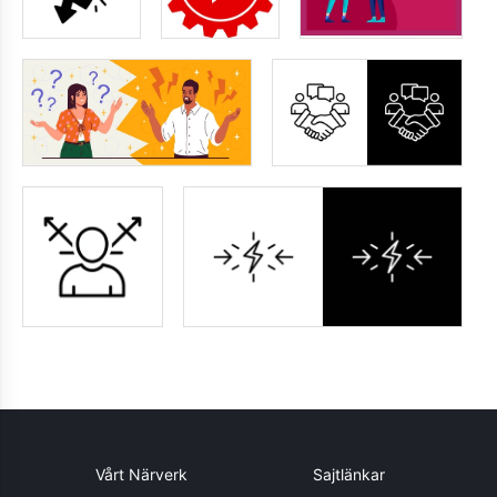
Vårt Närverk
Sajtlänkar