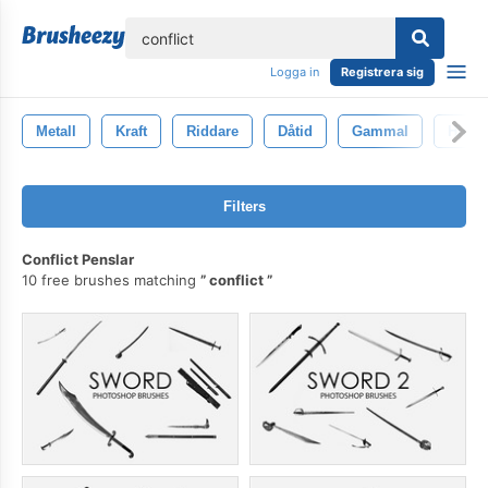
lose
Logga in
Registrera sig
Metall
Kraft
Riddare
Dåtid
Gammal
Histor
Filters
Conflict Penslar
10 free brushes matching
conflict