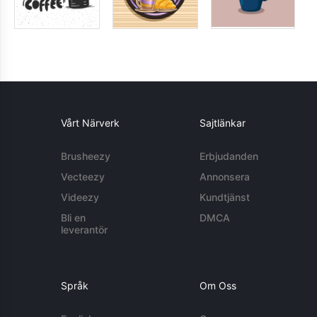
Vårt Närverk
Sajtlänkar
Brusheezy
Erbjudanden
Vecteezy
Annonsera
Videezy
Kundtjänst
Bli en
DMCA
leverantör
Språk
Om Oss