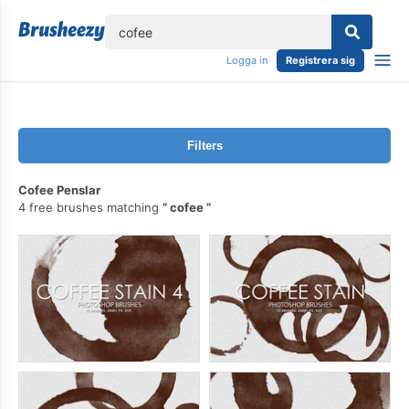
lose
Logga in
Registrera sig
Filters
Cofee Penslar
4 free brushes matching
cofee