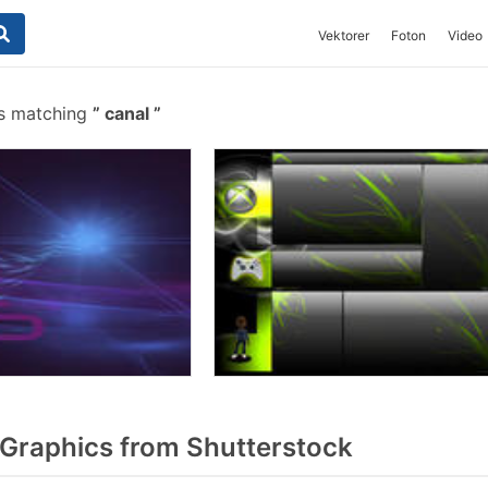
Vektorer
Foton
Video
es matching
canal
Graphics from Shutterstock