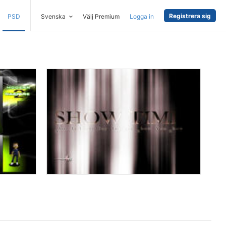
Registrera sig
PSD
Svenska
Välj Premium
Logga in