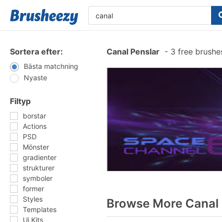
Sortera efter:
Canal Penslar
-
3 free brush
Bästa matchning
Nyaste
Filtyp
borstar
Actions
PSD
Mönster
gradienter
strukturer
symboler
former
Styles
Browse More Canal 
Templates
Ui Kits