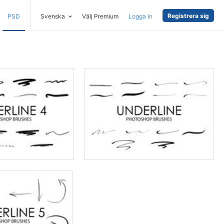
Registrera sig
PSD
Svenska
Välj Premium
Logga in