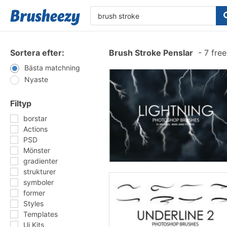
Sortera efter:
Brush Stroke Penslar
-
7 fre
Bästa matchning
Nyaste
Filtyp
borstar
Actions
PSD
Mönster
gradienter
strukturer
symboler
former
Styles
Templates
Ui Kits