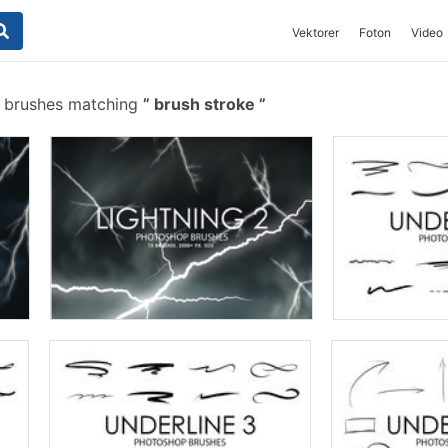
Vektorer
Foton
Video
e brushes matching
brush stroke