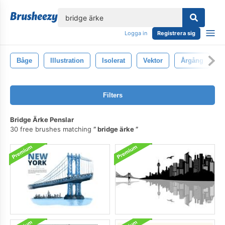
lose
Logga in
Registrera sig
Båge
Illustration
Isolerat
Vektor
Årgång
Filters
Bridge Ärke Penslar
30 free brushes matching
bridge ärke