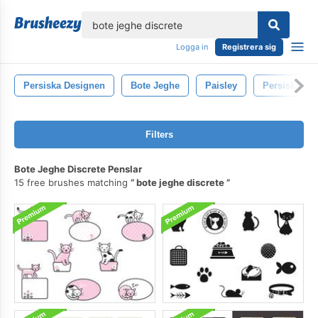
lose
Logga in
Registrera sig
Persiska Designen
Bote Jeghe
Paisley
Persisk Mön
Filters
Bote Jeghe Discrete Penslar
15 free brushes matching
bote jeghe discrete