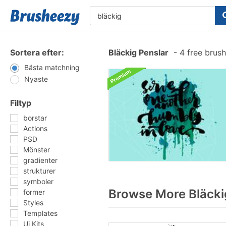
Sortera efter:
Bläckig Penslar
-
4 free brus
Bästa matchning
Nyaste
Filtyp
borstar
Actions
PSD
Mönster
gradienter
strukturer
symboler
Browse More Bläcki
former
Styles
Templates
Ui Kits