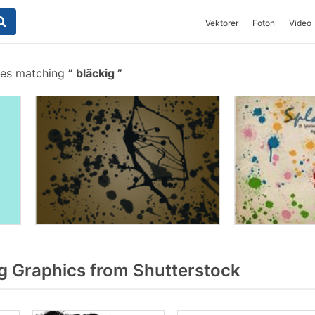
Vektorer
Foton
Video
hes matching
bläckig
g Graphics from Shutterstock