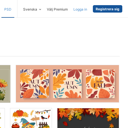
Registrera sig
PSD
Svenska
Välj Premium
Logga in