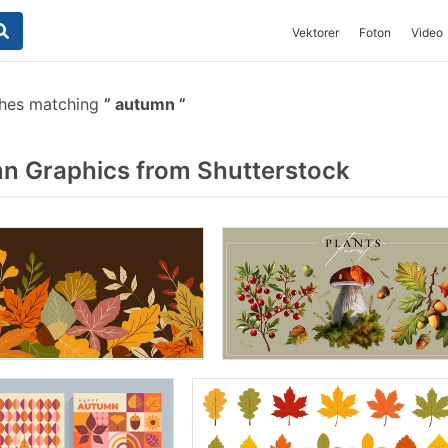
Vektorer
Foton
Video
shes matching
autumn
n Graphics from Shutterstock