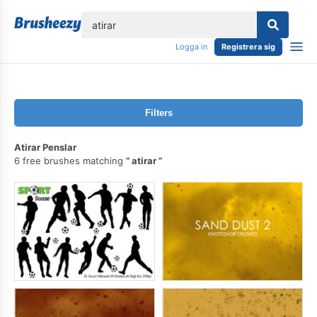
lose
Logga in
Registrera sig
Filters
Atirar Penslar
6 free brushes matching
atirar