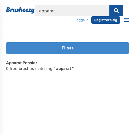
lose
Logga in
Registrera sig
Filters
Apparat Penslar
0 free brushes matching
apparat