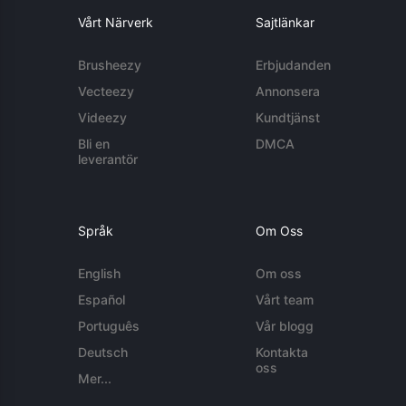
Vårt Närverk
Sajtlänkar
Brusheezy
Erbjudanden
Vecteezy
Annonsera
Videezy
Kundtjänst
Bli en
DMCA
leverantör
Språk
Om Oss
English
Om oss
Español
Vårt team
Português
Vår blogg
Deutsch
Kontakta
oss
Mer...