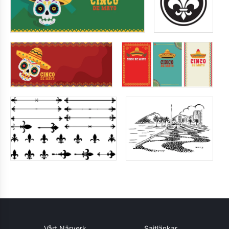
Vårt Närverk
Sajtlänkar