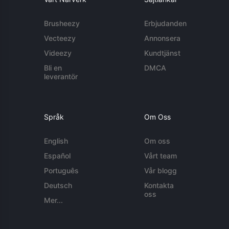
Brusheezy
Erbjudanden
Vecteezy
Annonsera
Videezy
Kundtjänst
Bli en
DMCA
leverantör
Språk
Om Oss
English
Om oss
Español
Vårt team
Português
Vår blogg
Deutsch
Kontakta
oss
Mer...