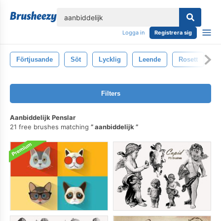
lose
Logga in
Registrera sig
Förtjusande
Söt
Lycklig
Leende
Rosett
Filters
Aanbiddelijk Penslar
21 free brushes matching
aanbiddelijk